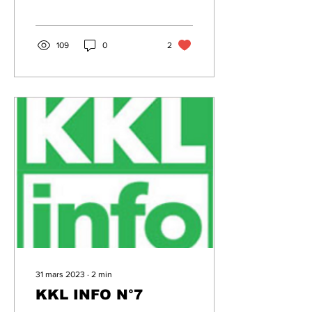
de notre barbecue annuel
le 3...
109
0
2
31 mars 2023
∙
2
min
KKL INFO N°7