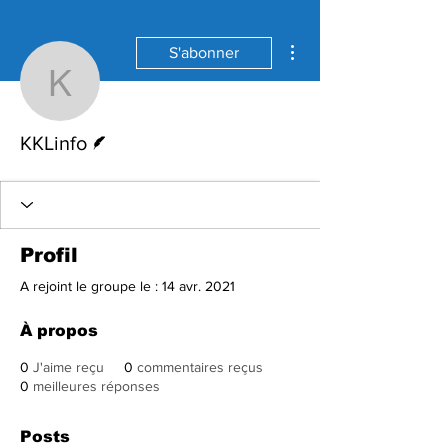
Plus d'actions
S'abonner
KKLinfo
Écrivain
KKLinfo
Profil
A rejoint le groupe le : 14 avr. 2021
À propos
0
J'aime reçu
0
commentaires reçus
0
meilleures réponses
Posts