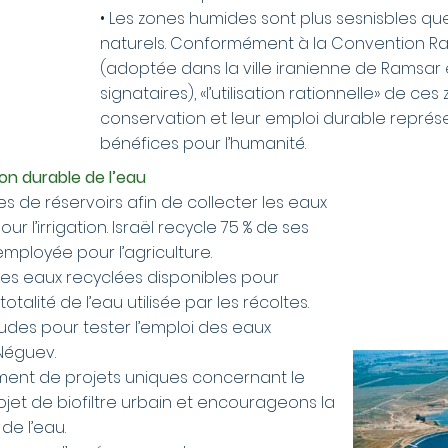
• Les zones humides sont plus sesnisbles q
naturels. Conformément à la Convention Ra
(adoptée dans la ville iranienne de Ramsar en
signataires), «l’utilisation rationnelle» de c
conservation et leur emploi durable représ
bénéfices pour l’humanité.
ion durable de l’eau
 de réservoirs afin de collecter les eaux
ur l’irrigation. Israël recycle 75 % de ses
employée pour l’agriculture.
les eaux recyclées disponibles pour
totalité de l’eau utilisée par les récoltes.
udes pour tester l’emploi des eaux
Néguev.
ment de projets uniques concernant le
rojet de biofiltre urbain et encourageons la
de l’eau.