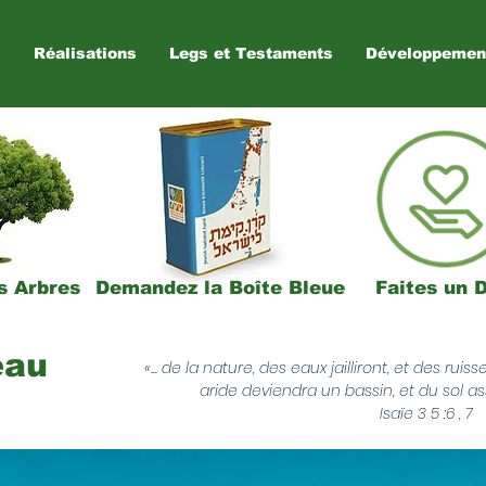
s
Réalisations
Legs et Testaments
Développemen
s Arbres
Demandez la Boîte Bleue
Faites un 
eau
«... de la nature, des eaux jailliront, et des rui
aride deviendra un bassin, et du sol asso
Isaïe 3 5 :6 , 7