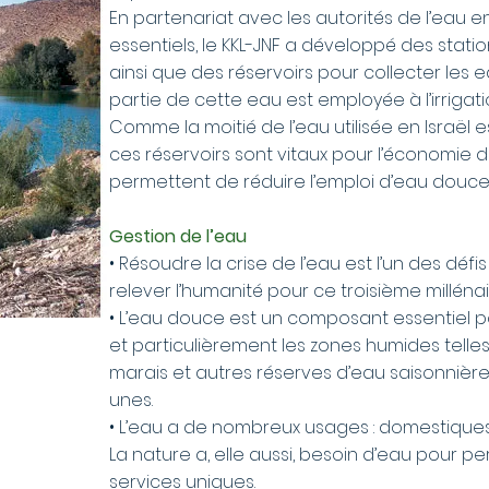
En partenariat avec les autorités de l’eau en
essentiels, le KKL-JNF a développé des stat
ainsi que des réservoirs pour collecter les 
partie de cette eau est employée à l’irrigat
Comme la moitié de l’eau utilisée en Israël e
ces réservoirs sont vitaux pour l’économie du 
permettent de réduire l’emploi d’eau douce p
Gestion de l’eau
• Résoudre la crise de l’eau est l’un des défi
relever l’humanité pour ce troisième millénai
• L’eau douce est un composant essentiel p
et particulièrement les zones humides telles q
marais et autres réserves d’eau saisonnière
unes.
• L’eau a de nombreux usages : domestiques, i
La nature a, elle aussi, besoin d’eau pour p
services uniques.