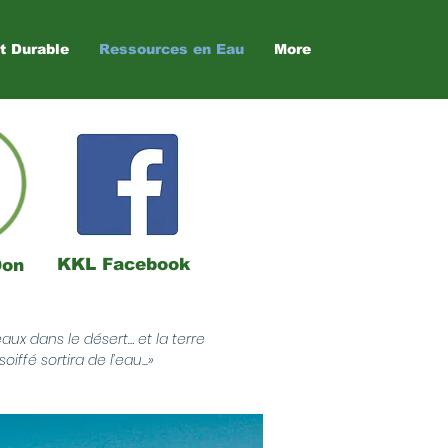
t Durable
Ressources en Eau
More
KKL Facebook
Don
sseaux dans le désert… et la terre
iffé sortira de l’eau...»