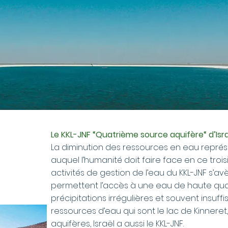
Le KKL-JNF “Quatrième source aquifère“ d’Isr
La diminution des ressources en eau représe
auquel l’humanité doit faire face en ce troisiè
activités de gestion de l’eau du KKL-JNF s’av
permettent l’accès à une eau de haute qual
précipitations irrégulières et souvent insuffis
ressources d’eau qui sont le lac de Kinneret
aquifères, Israël a aussi le KKL-JNF.