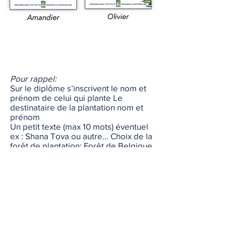
Pour rappel:
Sur le diplôme s’inscrivent le nom et
prénom de celui qui plante Le
destinataire de la plantation nom et
prénom
Un petit texte (max 10 mots) éventuel
ex : Shana Tova ou autre... Choix de la
forêt de plantation: Forêt de Belgique
à Yatir Néguev ; Forêt de la Paix à
Jérusalem ou autre déjà existante
Nom et adresse du planteur:
Nom et adresse du bénéficiaire:
1 arbre coûte 15€, à partir de 5 arbres
(10 € l’arbre); un jardin :100 arbres, 1
bosquet 1000 arbres. Envoi hors
Belgique(+ 6 €)... possibilité envoi par