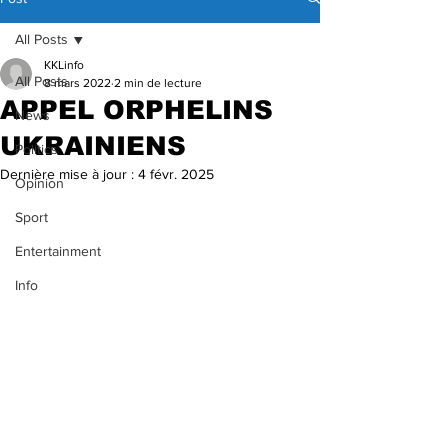
All Posts
KKLinfo
All Posts
8 mars 2022
2 min de lecture
APPEL ORPHELINS
News
UKRAINIENS
Politics
Dernière mise à jour :
4 févr. 2025
Opinion
Sport
Entertainment
Info